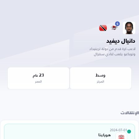
6
دانيال ديفيد
لاعب كرة قدم من دولة ترينيداد
وتوباغو يلعب لنادي سنترال
وسط
23
عام
المركز
العمر
الإنتقالات
2024-07-01
هوركيتا