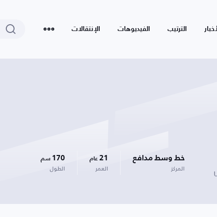
أخبار
الترتيب
الفيديوهات
الإنتقالات
خط وسط مدافع
21
170
عام
سم
المركز
العمر
الطول