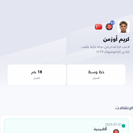
93
كريم أوزمن
لاعب كرة قدم من دولة تركيا يلعب
لنادي كاراغومروك U19
خط وسط
18
عام
المركز
العمر
الإنتقالات
2025-07-01
أكاديمية