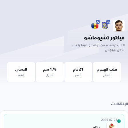
22
55
فيكتور تشيومَاسُو
لاعب كرة قدم من دولة مولدوفا يلعب
لنادي بويوكان
قلب الهجوم
21
178
اليمنى
عام
سم
المركز
العمر
الطول
القدم
الإنتقالات
2025-07-25
باكاو