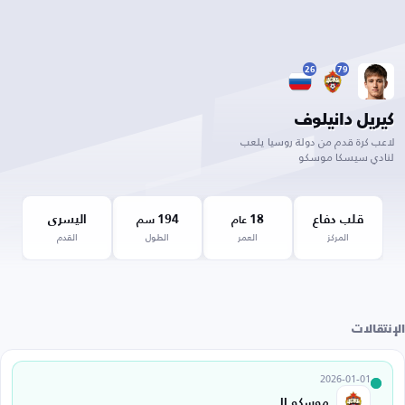
26
79
كيريل دانيلوف
لاعب كرة قدم من دولة روسيا يلعب
لنادي سيسكا موسكو
قلب دفاع
18
194
اليسرى
عام
سم
المركز
العمر
الطول
القدم
الإنتقالات
2026-01-01
موسكو II