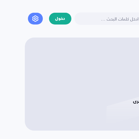
دخول
رى