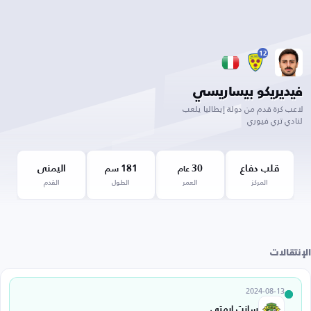
12
فيديريكو بيساريسي
لاعب كرة قدم من دولة إيطاليا يلعب
لنادي تري فيوري
قلب دفاع
30
181
اليمنى
عام
سم
المركز
العمر
الطول
القدم
الإنتقالات
2024-08-13
سانت إرمتي