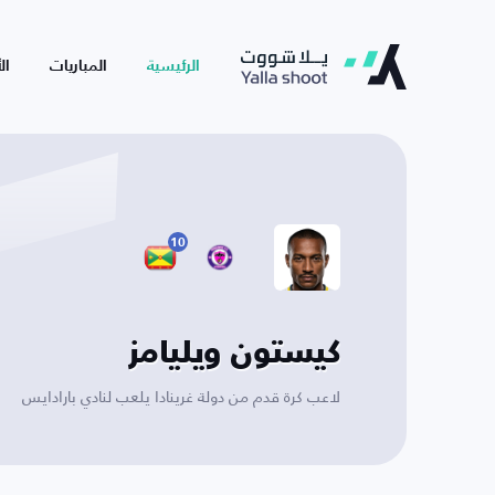
الرئيسية
المباريات
ال
10
كيستون ويليامز
لاعب كرة قدم من دولة غرينادا يلعب لنادي بارادايس