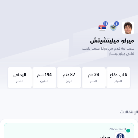
13
6
ميركو ميليتشيتش
لاعب كرة قدم من دولة صربيا يلعب
لنادي جيليزنيتشار
قلب دفاع
24
87
194
اليمنى
عام
كغم
سم
المركز
العمر
الوزن
الطول
القدم
الإنتقالات
2022-07-01
سيليي