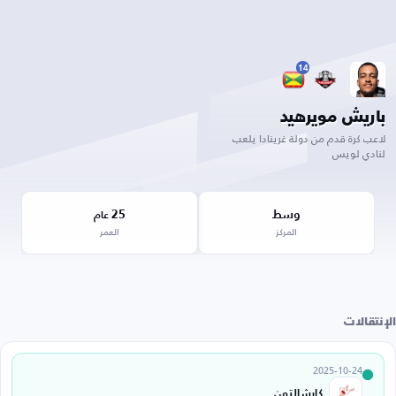
14
باريش مويرهيد
لاعب كرة قدم من دولة غرينادا يلعب
لنادي لويس
وسط
25
عام
المركز
العمر
الإنتقالات
2025-10-24
كارشالتون