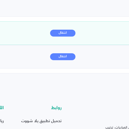
انتقال
انتقال
روابط
الأ
تحميل تطبيق يلا شووت
ريا
لمباريات، ترتيب