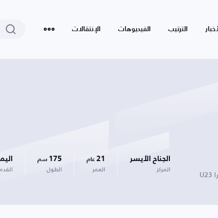
أخبار
الترتيب
الفيديوهات
الإنتقالات
الجناح الأيسر
21
175
اليم
عام
سم
المركز
العمر
الطول
القدم
U2