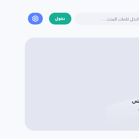
دخول
نى