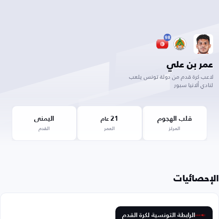
98
عمر بن علي
لاعب كرة قدم من دولة تونس يلعب
لنادي ألانيا سبور
قلب الهجوم
21
اليمنى
عام
المركز
العمر
القدم
الإحصائيات
الرابطة التونسية لكرة القدم