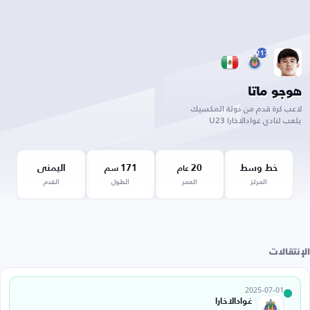
217
هوجو ماتا
لاعب كرة قدم من دولة المكسيك
يلعب لنادي غوادالاخارا U23
خط وسط
20
171
اليمنى
عام
سم
المركز
العمر
الطول
القدم
الإنتقالات
2025-07-01
غوادالاخارا