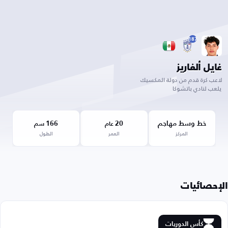
187
غايل ألفاريز
لاعب كرة قدم من دولة المكسيك
يلعب لنادي باتشوكا
خط وسط مهاجم
20
166
عام
سم
المركز
العمر
الطول
الإحصائيات
كأس الدوريات