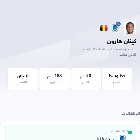
86
كينان هارون
لاعب كرة قدم من دولة بلجيكا يلعب
لنادي جينك
خط وسط
20
188
اليمنى
عام
سم
المركز
العمر
الطول
القدم
الإنتقالات
2024-07-01
جينك U18