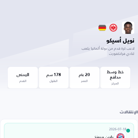
نويل أسيكو
لاعب كرة قدم من دولة ألمانيا يلعب
لنادي فرانكفورت
خط وسط
20
178
اليمنى
عام
سم
مدافع
العمر
الطول
القدم
المركز
الإنتقالات
2026-07-18
بايرن ميونخ