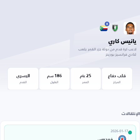
8
يانيس كاري
لاعب كرة قدم من دولة جزر القمر يلعب
لنادي فرانسيز بورينز
قلب دفاع
25
186
اليسرى
عام
سم
المركز
العمر
الطول
القدم
الإنتقالات
2026-01-17
فريجوس