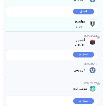
انتقال
فرانسيز
بورينز
2025-09-04
أندريزيو-
بوثيون
انتقال حر
2026-01-16
فريجوس
2023-07-01
مولان-إيزور
انتقال حر