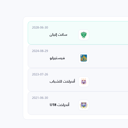
2028-06-30
سانت إتيان
2024-08-29
فيستيرلو
2023-07-26
أندرلخت للشباب
2021-06-30
أندرلخت U18