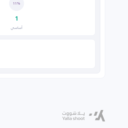
11%
1
أساسي