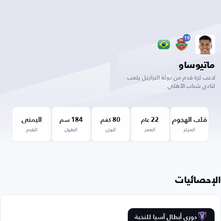
19
ماتيوساو
لاعب كرة قدم من دولة البرازيل يلعب
لنادي شباب الأهلي
قلب الهجوم
22
80
184
اليمنى
عام
كغم
سم
المركز
العمر
الوزن
الطول
القدم
الإحصائيات
دوري أبطال آسيا للنخبة