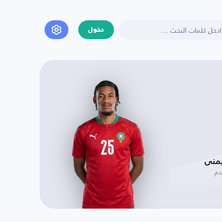
دخول
يمنى
دم