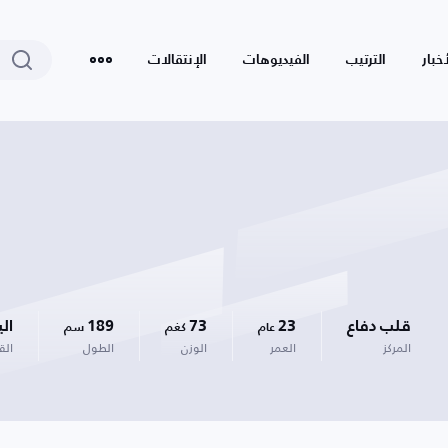
أخبار
الترتيب
الفيديوهات
الإنتقالات
قلب دفاع
23
73
189
ال
عام
كغم
سم
المركز
العمر
الوزن
الطول
الق