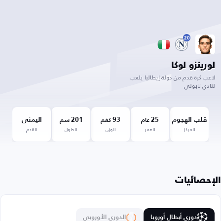
20
لورينزو لوكا
لاعب كرة قدم من دولة إيطاليا يلعب
لنادي نابولي
قلب الهجوم
25
93
201
اليمنى
عام
كغم
سم
المركز
العمر
الوزن
الطول
القدم
الإحصائيات
دوري أبطال أوروبا
الدوري الأوروبي