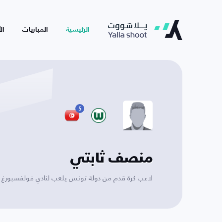
الرئيسية
المباريات
ال
5
منصف ثابتي
لاعب كرة قدم من دولة تونس يلعب لنادي فولفسبورغ U17