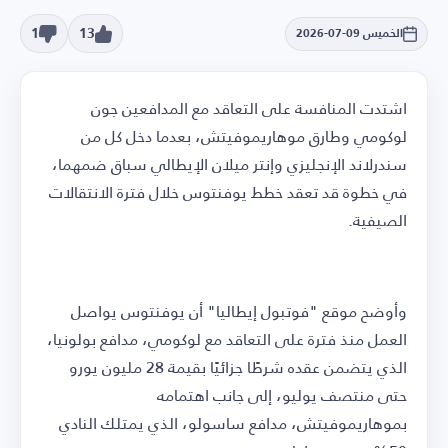
1
13
الخميس 09-07-2026
اشتدت المنافسة على التعاقد مع المدافعين جون
لوكومي وطارق موهاريموفيتش، بعدما دخل كل من
سندرلاند الإنجليزي وإنتر ميلان الإيطالي سباق ضمهما،
في خطوة قد تعقد خطط يوفنتوس خلال فترة الانتقالات
الصيفية.
وأوضح موقع "فوتبول إيطاليا" أن يوفنتوس يواصل
العمل منذ فترة على التعاقد مع لوكومي، مدافع بولونيا،
الذي يتضمن عقده شرطًا جزائيًا بقيمة 28 مليون يورو
حتى منتصف يوليو، إلى جانب اهتمامه
بموهاريموفيتش، مدافع ساسولو، الذي يمتلك النادي