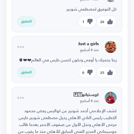
كل التوفيق لمصطفي شوبير
التعليق
1
26
Just a girls
منذ 4 أسابيع
ربنا يحميك يا أوفى ونكون احسن حارس في العالم❤️❤️🫀
التعليق
0
25
كريستيانو🇵🇹
منذ 4 أسابيع
كشف الإعلامي أحمد شوبير عن كواليس رفض محمود
الخطيب رئيس النادي الأهلي رحيل مصطفى شوبير حارس
مرمى الأهلي ونجل الأول عن صفوف الأحمر بعدما طالب
موسيماني المدير الفني السابق للأهلي منذ ما يقرب من