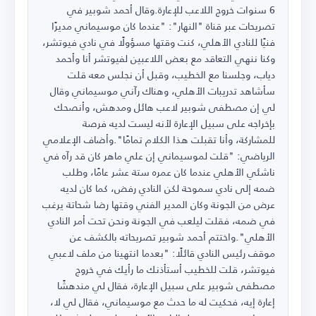
6 سنوات خروج اللاعب للإعارة.وقال أحمد شوبير في
تصريحات عبر قناة "النهار": "عندما كان موسيماني مديرًا
فنيًا للنادي الأهلي، كنت وقتها مسؤولًا في نادي فيوتشر،
وكنا ننهي التعاقد مع بعض اللاعبين لفيوتشر أنا وأحمد
دياب، وجلسنا مع الخطيب، وقبل أن نجلس معه قلت
سأشاهد تدريبات الأهلي، وهناك رآني موسيماني وقال
لي إن مصطفى شوبير لاعب هائل ومدهش، وأنصحك
بإخراجه على سبيل الإعارة لأنه ليست لديه فرصة
للمشاركة، وأنا تقبلت هذا الكلام تمامًا".وأضاف الإعلامي
الرياضي: "قلت لموسيماني إن علي ماهر كان قد رآه في
ناشئي الأهلي عندما كان عمره ستة عشر عامًا، وطلب
ضمه إلى نادي سموحة لكن النادي رفض، كما كان لديه
عرض من الجونة وكان المدير الفني وقتها رضا شحاتة يرغب
في ضمه، فقلت ليلعب في الجونة ونحن تحت أمر النادي
الأهلي".واختتم أحمد شوبير تصريحاته بالكشف عن
موقف رئيس النادي قائلًا: "بعدما انتهينا من ملف لاعبي
فيوتشر، قلت للخطيب أستأذنك ما رأيك في خروج
مصطفى شوبير على سبيل الإعارة، فقال لي مندهشًا
إعارة إيه، فحكيت له ما حدث مع موسيماني، فقال لي لا،