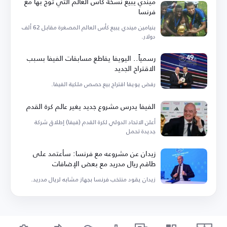
ميندي يبيع نسخة كأس العالم التي توّج بها مع
فرنسا
بنيامين ميندي يبيع كأس العالم المصغرة مقابل 62 ألف
دولار.
رسمياً.. اليويفا يقاطع مسابقات الفيفا بسبب
الاقتراح الجديد
رفض يويفا اقتراح بيع حصص ملكية الفيفا.
الفيفا يدرس مشروع جديد يغير عالم كرة القدم
أعلن الاتحاد الدولي لكرة القدم (فيفا) إطلاق شركة
جديدة تحمل
زيدان عن مشروعه مع فرنسا: سأعتمد على
طاقم ريال مدريد مع بعض الإضافات
زيدان يقود منتخب فرنسا بجهاز مشابه لريال مدريد.