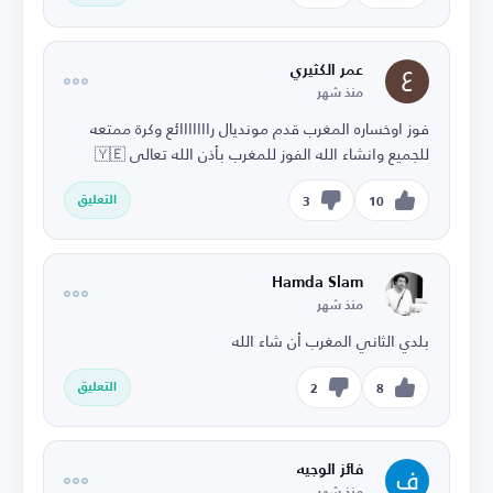
عمر الكثيري
منذ شهر
فوز اوخساره المغرب قدم مونديال رااااااائع وكرة ممتعه
للجميع وانشاء الله الفوز للمغرب بأذن الله تعالى 🇾🇪
التعليق
3
10
Hamda Slam
منذ شهر
بلدي الثاني المغرب أن شاء الله
التعليق
2
8
فائز الوجيه
منذ شهر