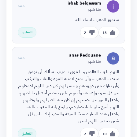
ishak belqessam
منذ شهر
سيفوز المغرب انشاء الله
التعليق
2
18
anas Redouane
منذ شهر
اللهم يا رب العالمين، يا قوي يا عزيز، نسألك أن توفق
منتخب المغرب، وأن تمنح لاعبيه القوة والثبات والتركيز،
وأن تبارك في جهودهم وتيسر لهم كل خير. اللهم احفظهم
من كل سوء وإصابة، وأعنهم على تقديم أفضل ما لديهم،
واجعل الفوز من نصيبهم إن كان فيه الخير لهم ولوطنهم.
اللهم أفرح قلوبنا بانتصارهم، وارفع راية المغرب عالية،
واجعل هذه المباراة سببًا للفرحة والفخر، إنك على كل
شيء قدير. اللهم آمين.
التعليق
2
10