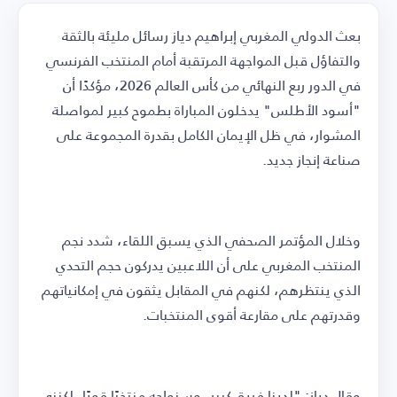
بعث الدولي المغربي إبراهيم دياز رسائل مليئة بالثقة
والتفاؤل قبل المواجهة المرتقبة أمام المنتخب الفرنسي
في الدور ربع النهائي من كأس العالم 2026، مؤكدًا أن
"أسود الأطلس" يدخلون المباراة بطموح كبير لمواصلة
المشوار، في ظل الإيمان الكامل بقدرة المجموعة على
صناعة إنجاز جديد.
وخلال المؤتمر الصحفي الذي يسبق اللقاء، شدد نجم
المنتخب المغربي على أن اللاعبين يدركون حجم التحدي
الذي ينتظرهم، لكنهم في المقابل يثقون في إمكانياتهم
وقدرتهم على مقارعة أقوى المنتخبات.
وقال دياز: "لدينا فريق كبير، وسنواجه منتخبًا قويًا، لكنني