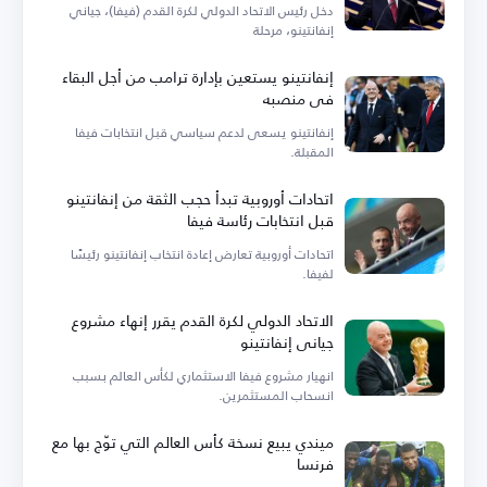
دخل رئيس الاتحاد الدولي لكرة القدم (فيفا)، جياني
إنفانتينو، مرحلة
إنفانتينو يستعين بإدارة ترامب من أجل البقاء
في منصبه
إنفانتينو يسعى لدعم سياسي قبل انتخابات فيفا
المقبلة.
اتحادات أوروبية تبدأ حجب الثقة من إنفانتينو
قبل انتخابات رئاسة فيفا
اتحادات أوروبية تعارض إعادة انتخاب إنفانتينو رئيسًا
لفيفا.
الاتحاد الدولي لكرة القدم يقرر إنهاء مشروع
جياني إنفانتينو
انهيار مشروع فيفا الاستثماري لكأس العالم بسبب
انسحاب المستثمرين.
ميندي يبيع نسخة كأس العالم التي توّج بها مع
فرنسا