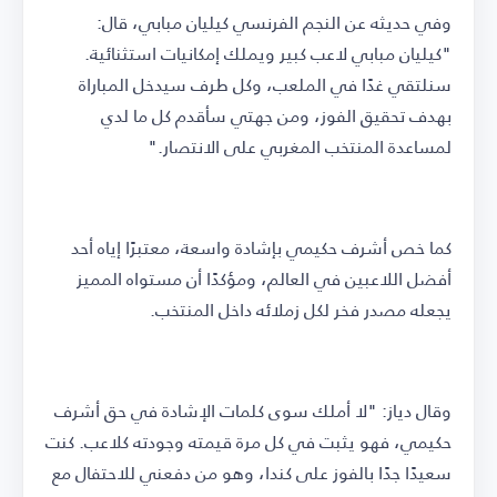
وفي حديثه عن النجم الفرنسي كيليان مبابي، قال:
"كيليان مبابي لاعب كبير ويملك إمكانيات استثنائية.
سنلتقي غدًا في الملعب، وكل طرف سيدخل المباراة
بهدف تحقيق الفوز، ومن جهتي سأقدم كل ما لدي
لمساعدة المنتخب المغربي على الانتصار."
كما خص أشرف حكيمي بإشادة واسعة، معتبرًا إياه أحد
أفضل اللاعبين في العالم، ومؤكدًا أن مستواه المميز
يجعله مصدر فخر لكل زملائه داخل المنتخب.
وقال دياز: "لا أملك سوى كلمات الإشادة في حق أشرف
حكيمي، فهو يثبت في كل مرة قيمته وجودته كلاعب. كنت
سعيدًا جدًا بالفوز على كندا، وهو من دفعني للاحتفال مع