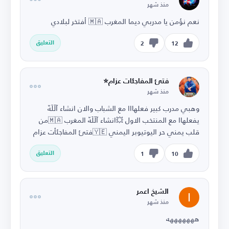
منذ شهر
نعم نؤمن يا مدربي ديما المغرب 🇲🇦 أفتخر لبلادي
التعليق
2
12
فتئ المفاجئات عزام⭐
منذ شهر
وهبي مدرب كبير فعلهااا مع الشباب والان انشاء آلَلَهّ
يفعلهاا مع المنتخب الاول 💥انشاء آلَلَهّ المغرب 🇲🇦من
قلب يمني حر اليوتيوبر اليمني 🇾🇪فتئ المفاجئأت عزام
التعليق
1
10
الشيخ اعمر
منذ شهر
هههههههه