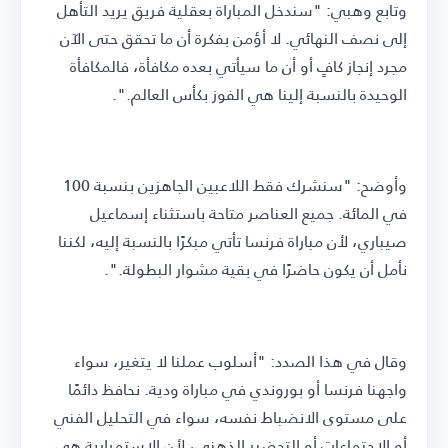
وتابع وهبي: "سندخل المباراة بعقلية فريق يريد التأهل
إلى نصف النهائي. لا أؤمن بفكرة أن ما تحقق حتى الآن
مجرد إنجاز كافٍ أو أن ما سيأتي بعده مكافأة، فالمكافأة
الوحيدة بالنسبة إلينا هي الفوز بكأس العالم.".
وأوضح: "سنشرك فقط اللاعبين الجاهزين بنسبة 100
في المائة. جميع العناصر متاحة باستثناء إسماعيل
صيباري، لأن مباراة فرنسا تأتي مبكرًا بالنسبة إليه، لكننا
نأمل أن يكون حاضرًا في بقية مشوار البطولة.".
وقال في هذا الصدد: "أسلوب عملنا لا يتغير، سواء
واجهنا فرنسا أو بوروندي في مباراة ودية. نحافظ دائمًا
على مستوى الانضباط نفسه، سواء في التحليل الفني
أو الاجتماعات أو التحضير الذهني، لأن الاستمرارية هي