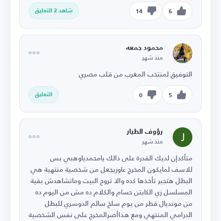
شاهد 2 التعليق
14
6
محمود جمعه
منذ شهر
التوفيق لمنتخب المغرب من قلب مصري
التعليق
0
5
رؤوف الطيار
منذ شهر
متأكدإن لديك القدرة على ذالك يامحمدياوهبي بس
للاسف لمايكون المخرج عاوزيجعل من شخصية منتهية هي
البطل هتجبر تأخذها كده والا تروح البيت وماتشاهدش بقية
المسلسل زي الكابتن حسام والكلام ده مش من اليوم ده
من مونديال قطر من يوم سلخ سالم الدوسري للبطل
الدرامي المنتهي ومع هذاأصرالمخرج على نفس الشخصية