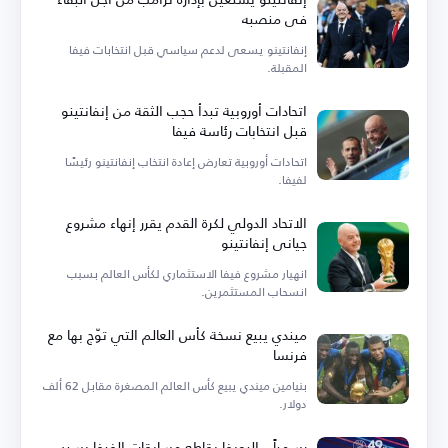
في منصبه
إنفانتينو يسعى لدعم سياسي قبل انتخابات فيفا
المقبلة.
اتحادات أوروبية تبدأ حجب الثقة من إنفانتينو
قبل انتخابات رئاسة فيفا
اتحادات أوروبية تعارض إعادة انتخاب إنفانتينو رئيسًا
لفيفا.
الاتحاد الدولي لكرة القدم يقرر إنهاء مشروع
جياني إنفانتينو
انهيار مشروع فيفا الاستثماري لكأس العالم بسبب
انسحاب المستثمرين.
ميندي يبيع نسخة كأس العالم التي توّج بها مع
فرنسا
بنيامين ميندي يبيع كأس العالم المصغرة مقابل 62 ألف
دولار.
رسمياً.. اليويفا يقاطع مسابقات الفيفا بسبب