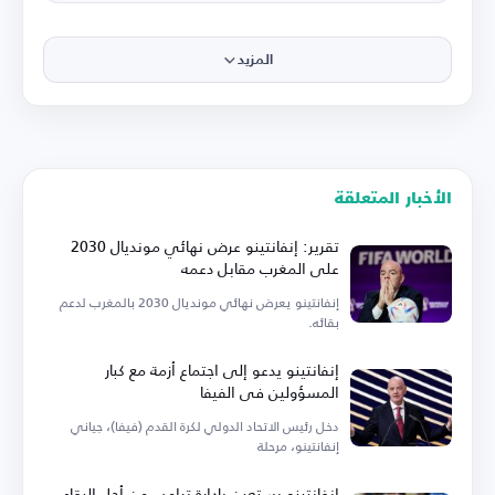
المزيد
الأخبار المتعلقة
تقرير: إنفانتينو عرض نهائي مونديال 2030
على المغرب مقابل دعمه
إنفانتينو يعرض نهائي مونديال 2030 بالمغرب لدعم
بقائه.
إنفانتينو يدعو إلى اجتماع أزمة مع كبار
المسؤولين في الفيفا
دخل رئيس الاتحاد الدولي لكرة القدم (فيفا)، جياني
إنفانتينو، مرحلة
إنفانتينو يستعين بإدارة ترامب من أجل البقاء