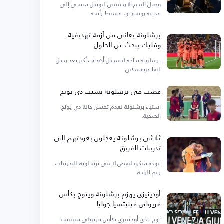
وصل النجم الأرجنتيني ليونيل ميسي إلى
مدينة روساريو، مسقط رأسه
برشلونة يعاني من أزمة تهديفية..
وفليك يبحث عن الحلول
برشلونة بحاجة لتسجيل أهداف أكثر بعد رحيل
ليفاندوفسكي.
غضب في برشلونة بسبب دي يونج
استياء برشلونة لعدم تحسن حالة دي يونج
الصحية.
ثلاثي برشلونة يعجلون بعودتهم إلى
تدريبات الفريق
عودة مبكرة لبعض لاعبي برشلونة للتدريبات
رغم الراحة.
أودينيزي يهزم برشلونة ويتوج بكأس
فريولي فينيتسيا جوليا
توج نادي أودينيزي بكأس فريولي فينيتسيا