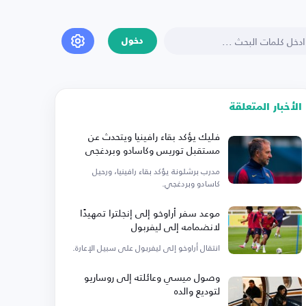
دخول
الأخبار المتعلقة
فليك يؤكد بقاء رافينيا ويتحدث عن
مستقبل توريس وكاسادو وبردغجي
مدرب برشلونة يؤكد بقاء رافينيا، ورحيل
كاسادو وبردغجي.
موعد سفر أراوخو إلى إنجلترا تمهيدًا
لانضمامه إلى ليفربول
انتقال أراوخو إلى ليفربول على سبيل الإعارة.
وصول ميسي وعائلته إلى روساريو
لتوديع والده