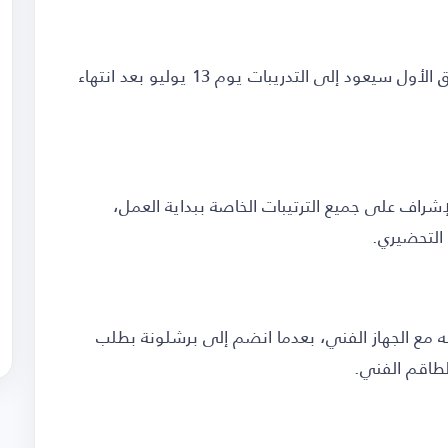
وأشارت صحيفة "موندو ديبورتيفو" إلى أن الفريق الأول سيعود إلى التدريبات يوم 13 يوليو بعد انتهاء
شراف على جميع الترتيبات الخاصة ببداية العمل،
التحضيري.
له مع الجهاز الفني، بعدما انضم إلى برشلونة بطلب
طاقم الفني.