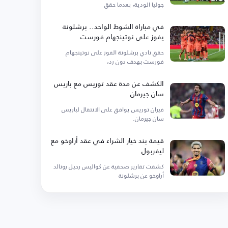
جوليا الودية، بعدما حقق
في مباراة الشوط الواحد.. برشلونة
يفوز على نوتينجهام فورست
حقق نادي برشلونة الفوز على نوتينجهام
فورست بهدف دون رد،
الكشف عن مدة عقد توريس مع باريس
سان جيرمان
فيران توريس يوافق على الانتقال لباريس
سان جيرمان.
قيمة بند خيار الشراء في عقد أراوخو مع
ليفربول
كشفت تقارير صحفية عن كواليس رحيل رونالد
أراوخو عن برشلونة