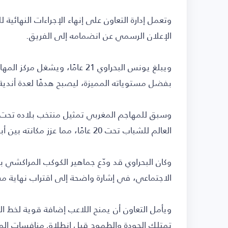
وتعمل إدارة التعاون على إنهاء الإجراءات النهائي
الإعلان الرسمي عن انضمامه إلى الفريق.
ويبلغ يونس البحراوي 21 عامًا، و
بفضل مستوياته المميزة، ليصبح هدفًا لعدة أندية
العالم للشباب تحت 20 عامًا، مما عزز مكانته بين أبرز المواهب الصاعدة.
وكان البحراوي قد ودّع جماهير الكوكب المراكشي 
الاجتماعي، في إشارة واضحة إلى اقتراب نهاية مش
ويأمل التعاون أن يمنح اللاعب إضافة قوية لخط ا
تمتلك الجودة والطموح قبل انطلاق منافسات ال