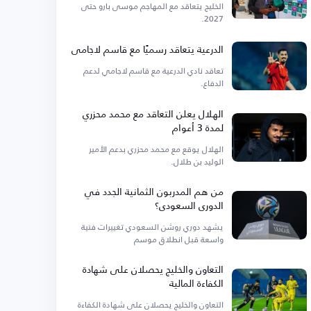
الخليج يتعاقد مع المهاجم موسى بارو حتى
2027.
الدرعية يتعاقد رسميًا مع قاسم لاجامي
تعاقد نادي الدرعية مع قاسم لاجامي لدعم
الدفاع.
الهلال يعلن التعاقد مع محمد محزري
لمدة 3 أعوام
الهلال يوقع مع محمد محزري بدعم الأمير
الوليد بن طلال.
من هم المدربون الثمانية الجدد في
الدوري السعودي؟
يشهد دوري روشن السعودي تغييرات فنية
واسعة قبل انطلاق موسم
التعاون والخليج يحصلان على شهادة
الكفاءة المالية
التعاون والخليج يحصلان على شهادة الكفاءة