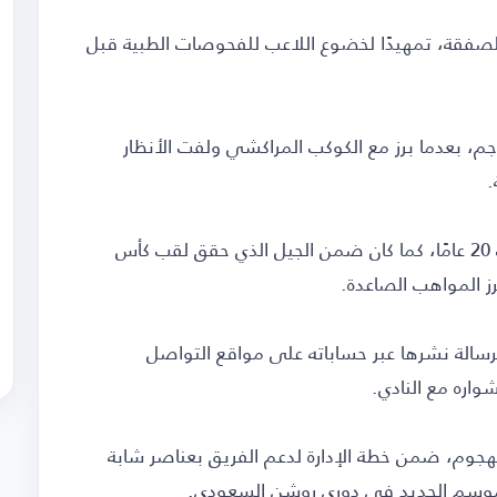
ة للصفقة، تمهيدًا لخضوع اللاعب للفحوصات الطبية قبل
يشغل مركز المهاجم، بعدما برز مع الكوكب المراكشي ولفت الأنظار
.
وسبق للمهاجم المغربي تمثيل منتخب بلاده تحت 20 عامًا، كما كان ضمن الجيل الذي حقق لقب كأس
برسالة نشرها عبر حساباته على مواقع التواصل
واره مع النادي.
لهجوم، ضمن خطة الإدارة لدعم الفريق بعناصر شابة
موسم الجديد في دوري روشن السعودي.