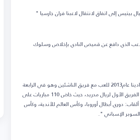
ل بيتيس إلى اتفاق لانتقال لاعبنا فران جارسيا "
للاعب الذي دافع عن قميص النادي بإخلاص وسلوك
وأكمل النادي في بيانه:" انضم فران جارسيا إلى نادينا عام2013 للعب مع فريق الناشئين وهو في الرابعة
عشرة من عمره، وفي العام نفسه، أصبح جزءًا من الفريق الأول لريال مدريد، حيث خاض 110 مباريات على
لقاب: دوري أبطال أوروبا، وكأس العالم للأندية، وكأس
لسوبر الإسباني ".