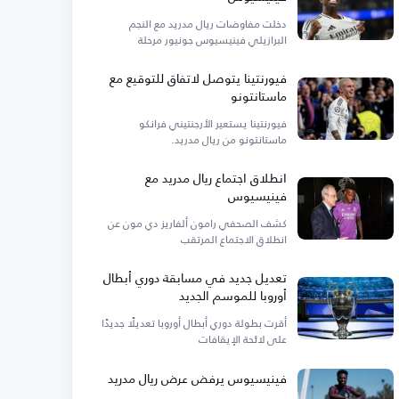
دخلت مفاوضات ريال مدريد مع النجم
البرازيلي فينيسيوس جونيور مرحلة
فيورنتينا يتوصل لاتفاق للتوقيع مع
ماستانتونو
فيورنتينا يستعير الأرجنتيني فرانكو
ماستانتونو من ريال مدريد.
انطلاق اجتماع ريال مدريد مع
فينيسيوس
كشف الصحفي رامون ألفاريز دي مون عن
انطلاق الاجتماع المرتقب
تعديل جديد في مسابقة دوري أبطال
أوروبا للموسم الجديد
أقرت بطولة دوري أبطال أوروبا تعديلًا جديدًا
على لائحة الإيقافات
فينيسيوس يرفض عرض ريال مدريد