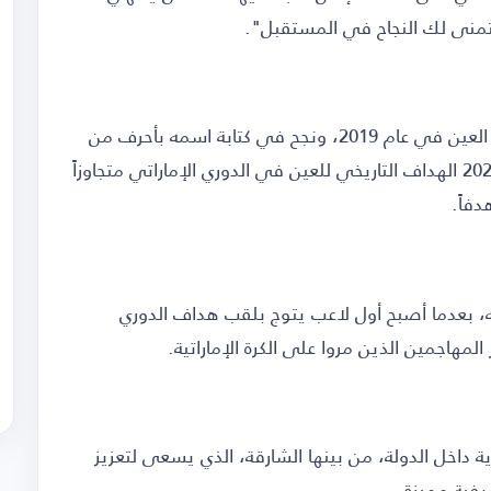
تمنى لك النجاح في المستقبل".
وانضم لابا، البالغ من العمر 34 عاماً, إلى صفوف العين في عام 2019، ونجح في كتابة اسمه بأحرف من
ذهب في تاريخ النادي، بعدما أصبح في سبتمبر 2025 الهداف التاريخي للعين في الدوري الإماراتي متجاوزاً
به، بعدما أصبح أول لاعب يتوج بلقب هداف الدوري
لمهاجمين الذين مروا على الكرة الإماراتية.
ة داخل الدولة، من بينها الشارقة، الذي يسعى لتعزيز
فية مميزة.