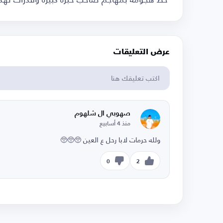
عرض التعليقات
صهوبي ال شلهوم
منذ 4 أسابيع
ولله حرمات لابا رحل ع العين 🥺🥺🥺
0
2