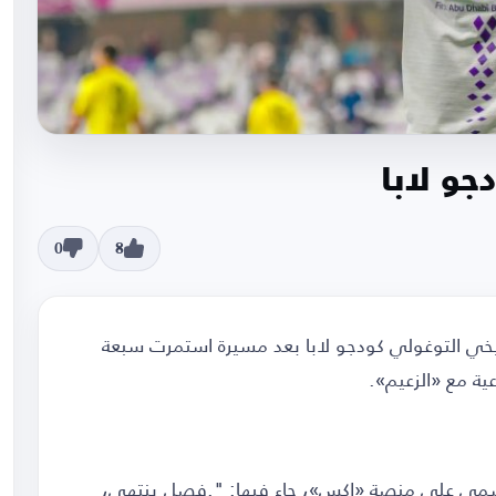
جو لابا
0
8
اريخي التوغولي كودجو لابا بعد مسيرة استمرت سبعة
ية مع «الزعيم».
الرسمي على منصة «إكس»، جاء فيها: ".فصل ينتهي،