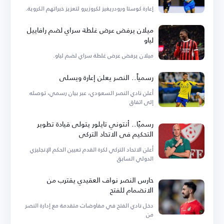
إعارة كوستا ورودريغيز لكروزيرو لتعزيز خبراتهم الكروية.
ميلان يرفض عرض غلطة سراي لضم رافاييل
لياو
ميلان يرفض عرض غلطة سراي لضم لياو.
رسمياً.. النصر يعلن إعارة ويسلي
أعلن نادي النصر السعودي، عبر بيان رسمي، توصله
إلى اتفاق
رسميًا.. أنتوني تايلور يتولى قيادة تطوير
التحكيم في الاتحاد التركي
أعلن الاتحاد التركي لكرة القدم تعيين الحكم الإنجليزي
الدولي السابق
حارس النصر نواف العقيدي يقترب من
الانضمام للفتح
دخل نادي الفتح في مفاوضات متقدمة مع إدارة النصر
من