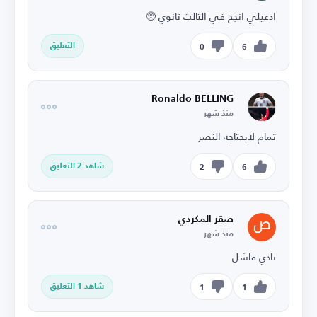
ادعيلي انجح في الثالث ثانوي 🥺
التعليق
0
6
Ronaldo BELLING
منذ شهر
تمام لايحتاجه النصر
شاهد 2 التعليق
2
6
صقر المكردي
منذ شهر
نادي فاشل
شاهد 1 التعليق
1
1