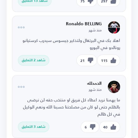
شاهد 13 التعليق
75
297
Ronaldo BELLING
منذ شهر
اهلا بك في البرتغال ولتذكير جيسوس سيدرب كرستيانو
رونالدو في اليورو
شاهد 2 التعليق
21
115
الحمدلله
منذ شهر
ما يهمنا نريد اعطاء كل فريق او منتخب حقه لن نرضى
بالظلم حتى لو كان من مصلحتنا حسبنا الله ونعم الوكيل
في كل ظالم
شاهد 3 التعليق
6
40