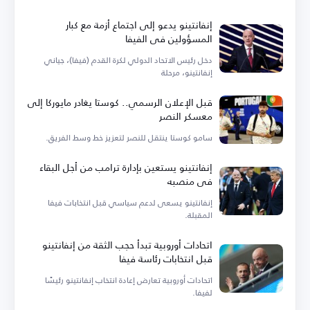
إنفانتينو يدعو إلى اجتماع أزمة مع كبار
المسؤولين في الفيفا
دخل رئيس الاتحاد الدولي لكرة القدم (فيفا)، جياني
إنفانتينو، مرحلة
قبل الإعلان الرسمي.. كوستا يغادر مايوركا إلى
معسكر النصر
سامو كوستا ينتقل للنصر لتعزيز خط وسط الفريق.
إنفانتينو يستعين بإدارة ترامب من أجل البقاء
في منصبه
إنفانتينو يسعى لدعم سياسي قبل انتخابات فيفا
المقبلة.
اتحادات أوروبية تبدأ حجب الثقة من إنفانتينو
قبل انتخابات رئاسة فيفا
اتحادات أوروبية تعارض إعادة انتخاب إنفانتينو رئيسًا
لفيفا.