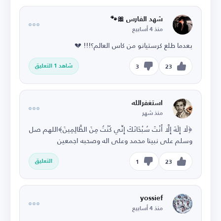
شهد الفارس 🎀🐾
منذ 4 أسابيع
بعدما طلع كرستيانو من كاس العالم؟!!! 💔
شاهد 1 التعليق
3
23
استغفرالله
منذ شهر
﴿لَا إِلَهَ إِلَّا أَنْتَ سُبْحَانَكَ إِنِّي كُنْتُ مِنَ الظَّالِمِينَ﴾اللهم صل
وسلم على نبينا محمد وعلى اله وصحبه اجمعين
التعليق
1
23
yossief
منذ 4 أسابيع