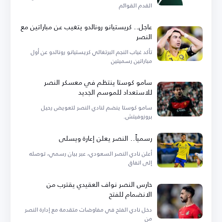
القدم القوائم
عاجل.. كريستيانو رونالدو يتغيب عن مباراتين مع
النصر
تأكد غياب النجم البرتغالي كريستيانو رونالدو عن أول
مباراتين رسميتين
سامو كوستا ينتظم في معسكر النصر
للاستعداد للموسم الجديد
سامو كوستا ينضم لنادي النصر لتعويض رحيل
بروزوفيتش.
رسمياً.. النصر يعلن إعارة ويسلي
أعلن نادي النصر السعودي، عبر بيان رسمي، توصله
إلى اتفاق
حارس النصر نواف العقيدي يقترب من
الانضمام للفتح
دخل نادي الفتح في مفاوضات متقدمة مع إدارة النصر
من