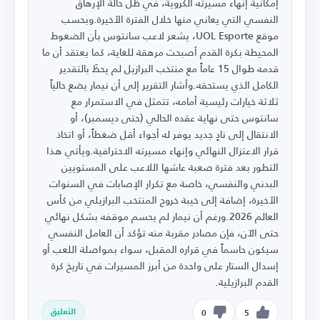
إمكانية إنهاء مسيرته الكروية، في ظل حالة الإرهاق
النفسي التي يعاني منها خلال الفترة الأخيرة.وبحسب
موقع UOL Esporte، يشعر لاعب سانتوس بأن الضغوط
المحيطة بكرة القدم أصبحت مرهقة للغاية، كما يعتقد أن ما
قدمه طوال 15 عاماً مع منتخب البرازيل لم يحظَ بالتقدير
الكامل الذي يستحقه.وأشار التقرير إلى أن نيمار يضع حالياً
ثلاثة خيارات رئيسية أمامه، تتمثل في الاستمرار مع
سانتوس حتى نهاية عقده الحالي (حتى ديسمبر)، أو
الانتقال إلى نادٍ جديد يوفر له أجواء أقل ضغطاً، أو اتخاذ
قرار الاعتزال النهائي وإنهاء مسيرته الاحترافية.ويأتي هذا
التطور بعد فترة صعبة عاشها اللاعب على المستويين
البدني والنفسي، خاصة مع تكرار الإصابات في السنوات
الأخيرة، إضافة إلى خيبة خروج المنتخب البرازيلي من كأس
العالم 2026.ورغم أن نيمار لم يحسم موقفه بشكل نهائي
حتى الآن، فإن مصادر مقربة منه تؤكد أن العامل النفسي
سيكون حاسماً في قراره المقبل، سواء بمواصلة اللعب أو
إسدال الستار على واحدة من أبرز المسيرات في تاريخ كرة
القدم البرازيلية.
التعليق
0
5