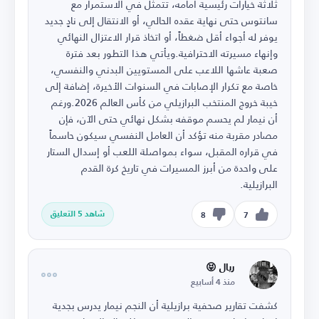
ثلاثة خيارات رئيسية أمامه، تتمثل في الاستمرار مع
سانتوس حتى نهاية عقده الحالي، أو الانتقال إلى نادٍ جديد
يوفر له أجواء أقل ضغطاً، أو اتخاذ قرار الاعتزال النهائي
وإنهاء مسيرته الاحترافية.ويأتي هذا التطور بعد فترة
صعبة عاشها اللاعب على المستويين البدني والنفسي،
خاصة مع تكرار الإصابات في السنوات الأخيرة، إضافة إلى
خيبة خروج المنتخب البرازيلي من كأس العالم 2026.ورغم
أن نيمار لم يحسم موقفه بشكل نهائي حتى الآن، فإن
مصادر مقربة منه تؤكد أن العامل النفسي سيكون حاسماً
في قراره المقبل، سواء بمواصلة اللعب أو إسدال الستار
على واحدة من أبرز المسيرات في تاريخ كرة القدم
البرازيلية.
شاهد 5 التعليق
8
7
ريال 😝
منذ 4 أسابيع
كشفت تقارير صحفية برازيلية أن النجم نيمار يدرس بجدية