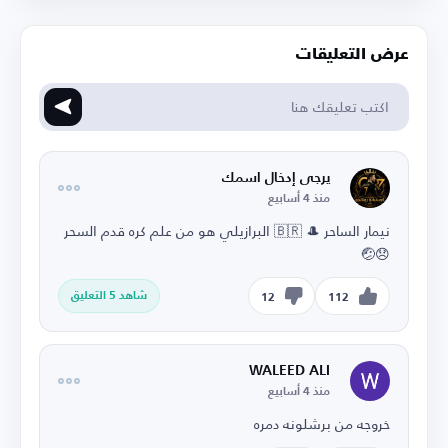
عرض التعليقات
يرجى إدخال اسمك
منذ 4 أسابيع
نيمار الساحر 🎩 🇧🇷 البرازيلي هو من علم كره قدم السحر
😞🤕
شاهد 5 التعليق
12
112
WALEED ALI
منذ 4 أسابيع
خروجه من برشلونه دمره