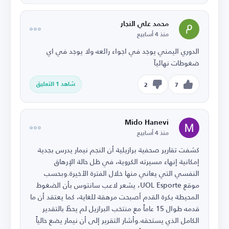
محمد علي النجار
منذ 4 أسابيع
الدوري اليمني يوجد في اجواء رائعه ولا يوجد في اي
ضغوطات نهائيآ
شاهد 1 التعليق
2
7
Mido Hanevi
منذ 4 أسابيع
كشفت تقارير صحفية برازيلية أن النجم نيمار يدرس بجدية
إمكانية إنهاء مسيرته الكروية، في ظل حالة الإرهاق
النفسي التي يعاني منها خلال الفترة الأخيرة.وبحسب
موقع UOL Esporte، يشعر لاعب سانتوس بأن الضغوط
المحيطة بكرة القدم أصبحت مرهقة للغاية، كما يعتقد أن ما
قدمه طوال 15 عاماً مع منتخب البرازيل لم يحظَ بالتقدير
الكامل الذي يستحقه.وأشار التقرير إلى أن نيمار يضع حالياً