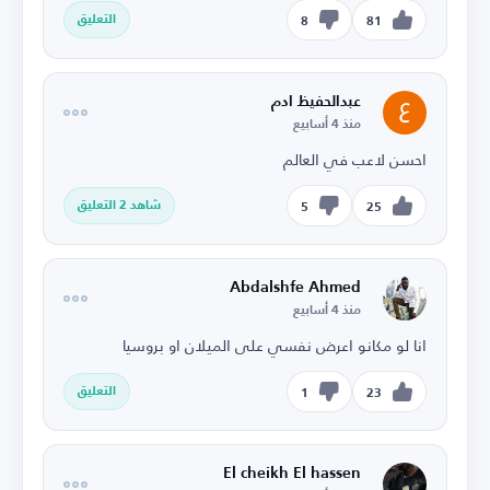
التعليق
8
81
عبدالحفيظ ادم
منذ 4 أسابيع
احسن لاعب في العالم
شاهد 2 التعليق
5
25
Abdalshfe Ahmed
منذ 4 أسابيع
انا لو مكانو اعرض نفسي على الميلان او بروسيا
التعليق
1
23
El cheikh El hassen