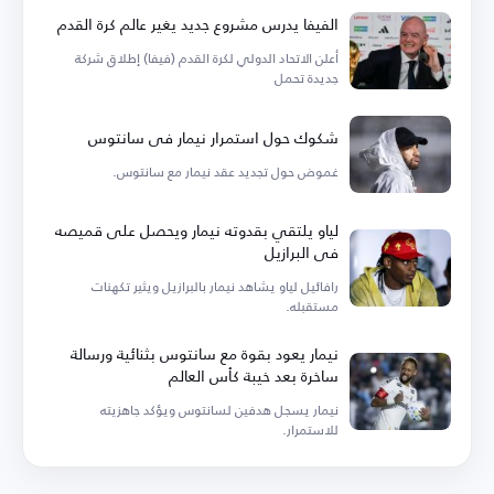
الفيفا يدرس مشروع جديد يغير عالم كرة القدم
أعلن الاتحاد الدولي لكرة القدم (فيفا) إطلاق شركة
جديدة تحمل
شكوك حول استمرار نيمار في سانتوس
غموض حول تجديد عقد نيمار مع سانتوس.
لياو يلتقي بقدوته نيمار ويحصل على قميصه
في البرازيل
رافائيل لياو يشاهد نيمار بالبرازيل ويثير تكهنات
مستقبله.
نيمار يعود بقوة مع سانتوس بثنائية ورسالة
ساخرة بعد خيبة كأس العالم
نيمار يسجل هدفين لسانتوس ويؤكد جاهزيته
للاستمرار.