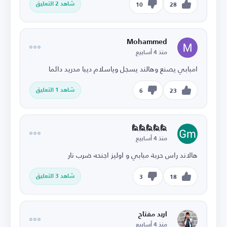
شاهد 2 التعليق
10
28
Mohammed
منذ 4 أسابيع
امبابي يصنع وهالند يسجل وياسلام ديبا مدريد دائما
شاهد 1 التعليق
6
23
🙋🙋🙋🙋🙋
منذ 4 أسابيع
هالاند راس حربة مبابي و اوليز اجنحه ضرب نار
شاهد 3 التعليق
3
18
اربد مفتاح
منذ 4 أسابيع