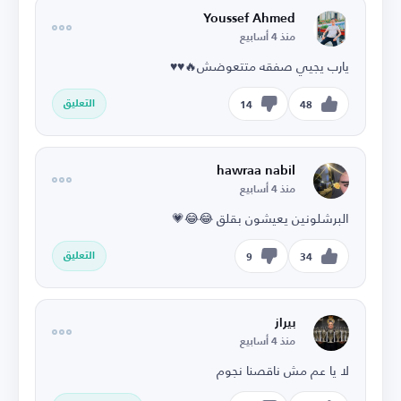
Youssef Ahmed
منذ 4 أسابيع
يارب يجيي صفقه متتعوضش🔥♥️♥️
التعليق
14
48
hawraa nabil
منذ 4 أسابيع
البرشلونين يعيشون بقلق 😂😂💗
التعليق
9
34
بيراز
منذ 4 أسابيع
لا يا عم مش ناقصنا نجوم