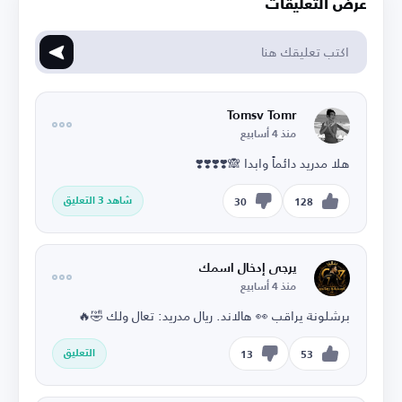
عرض التعليقات
Tomsv Tomr
منذ 4 أسابيع
هلا مدريد دائماً وابدا 🙈❣️❣️❣️❣️
شاهد 3 التعليق
30
128
يرجى إدخال اسمك
منذ 4 أسابيع
برشلونة يراقب 👀 هالاند. ريال مدريد: تعال ولك 🤣🔥
التعليق
13
53