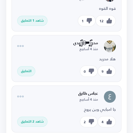
قوه القوه
شاهد 1 التعليق
1
12
‌مدرᬼ👑⑅⃝ـᬼيدي
منذ 4 أسابيع
هلا مدريد
التعليق
0
9
عباس طارق
منذ 4 أسابيع
جا امبابي وين يروح
شاهد 2 التعليق
2
4