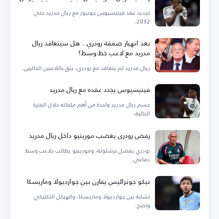
تجديد عقد فينيسيوس جونيور مع ريال مدريد حتى
2032.
بعد انهيار صفقة رودري.. هل سيتعاقد ريال
مدريد مع لاعب خط وسط؟
ريال مدريد لم يتعاقد مع رودري، يثق باللاعبين الحاليين.
فينيسيوس يجدد عقده مع ريال مدريد
حسم ريال مدريد واحدة من أهم ملفاته خلال الفترة
الحالية،
رفض رودري يغضب مورينيو داخل ريال مدريد
رودري يفضل برشلونة، ومورينيو يطالب بلاعب وسط
دفاعي.
نيكو جونزاليس يقارن بين جوارديولا وماريسكا
تشابه بين جوارديولا وماريسكا، والهيكل التكتيكي
واضح.