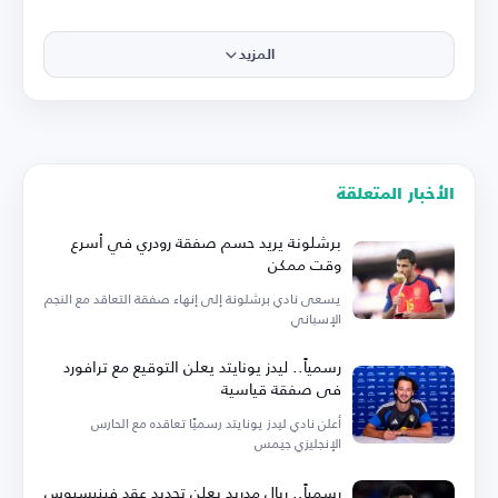
المزيد
الأخبار المتعلقة
برشلونة يريد حسم صفقة رودري في أسرع
وقت ممكن
يسعى نادي برشلونة إلى إنهاء صفقة التعاقد مع النجم
الإسباني
رسمياً.. ليدز يونايتد يعلن التوقيع مع ترافورد
في صفقة قياسية
أعلن نادي ليدز يونايتد رسميًا تعاقده مع الحارس
الإنجليزي جيمس
رسمياً.. ريال مدريد يعلن تجديد عقد فينيسيوس