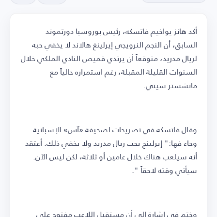
أكد هانز يواخيم فاتسكه، رئيس بوروسيا دورتموند
السابق، أن النجم النرويجي إيرلينغ هالاند لا يخفي حبه
لريال مدريد، متوقعاً أن يرتدي قميص النادي الملكي خلال
السنوات القليلة المقبلة، رغم استمراره حالياً مع
مانشستر سيتي.
وقال فاتسكه في تصريحات لصحيفة «آس» الإسبانية
وجاء فها:" إيرلينج يحب ريال مدريد ولا يخفي ذلك. أعتقد
أنه سيلعب هناك خلال عامين أو ثلاثة، لكن ليس الآن.
سيأتي وقته لاحقاً ".
وختم في إشارة إلى أن مستقبل اللاعب مفتوح على