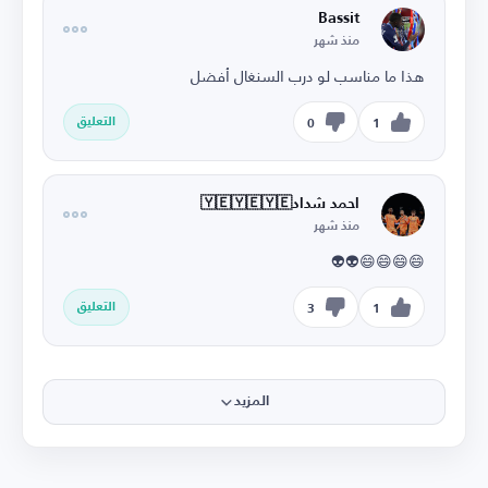
Bassit
منذ شهر
هذا ما مناسب لو درب السنغال أفضل
التعليق
0
1
احمد شداد🇾🇪🇾🇪🇾🇪
منذ شهر
😄😄😄😄👽👽
التعليق
3
1
المزيد