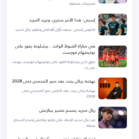
تصريحات صحفية
إسبي: هذا الأمر سحري، ونريد المزيد
كارلوس إسبي: سعيد بأول أهدافي وتطور ريال مدريد.
في مباراة الشوط الواحد.. برشلونة يفوز على
نوتينجهام فورست
حقق نادي برشلونة الفوز على نوتينجهام فورست بهدف
دون رد،
نهضة بركان يجدد عقد منير المحمدي حتى 2028
نهضة بركان يجدد عقد الحارس منير المحمدي حتى
2028.
ريال مدريد يحسم مصير بيتارتش
قرر ريال مدريد الإبقاء على تياجو بيتارتش وعدم السماح
برحيله
لجنة الانتخابات تعتمد رسميًا قائمة بدر الرزيزاء