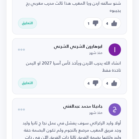
شنو سالفه اردن ويا المغرب هذا ثالث مدرب مغربي رح
يجيبوه
التعليق
1
4
ابوهارون الشرعي الشرعي
منذ شهر
انشاء الله يدرب الأردن ويأخذ كأس آسيا 2027 او اليمن
تاخذة فقط
التعليق
4
4
جاديكا محمد عبدالغني
منذ شهر
أولا وليد الركراكي سوف يفشل في عمل نجا ح ثانيا وليد
وجد فريق المغرب مرصع بالنجوم ولم تكون البصمة حقة
وليد ولكنها بصمة الفريق ثالثا ذات الفريق الآن في ذات