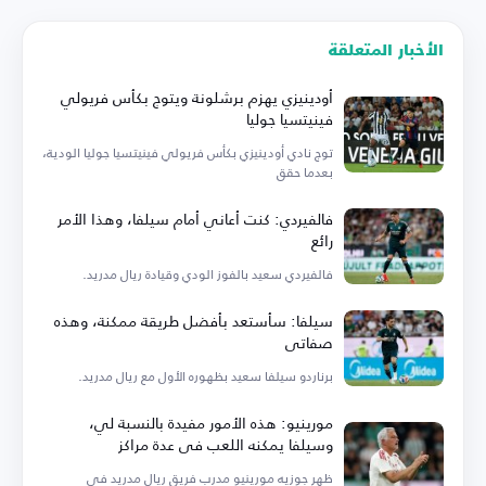
الأخبار المتعلقة
أودينيزي يهزم برشلونة ويتوج بكأس فريولي
فينيتسيا جوليا
توج نادي أودينيزي بكأس فريولي فينيتسيا جوليا الودية،
بعدما حقق
فالفيردي: كنت أعاني أمام سيلفا، وهذا الأمر
رائع
فالفيردي سعيد بالفوز الودي وقيادة ريال مدريد.
سيلفا: سأستعد بأفضل طريقة ممكنة، وهذه
صفاتي
برناردو سيلفا سعيد بظهوره الأول مع ريال مدريد.
مورينيو: هذه الأمور مفيدة بالنسبة لي،
وسيلفا يمكنه اللعب في عدة مراكز
ظهر جوزيه مورينيو مدرب فريق ريال مدريد في