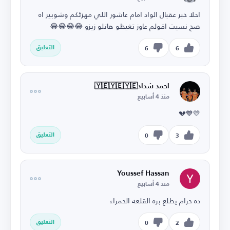
احلا خبر عقبال الواد امام عاشور اللي مهزئكم وشوبير اه
صح نسيت اقولم عاوز تغيظو هاتلو زيزو 😂😂😂😂
التعليق
6
6
احمد شداد🇾🇪🇾🇪🇾🇪
منذ 4 أسابيع
💛💙💔
التعليق
0
3
Youssef Hassan
منذ 4 أسابيع
ده حرام يطلع بره القلعه الحمراء
التعليق
0
2