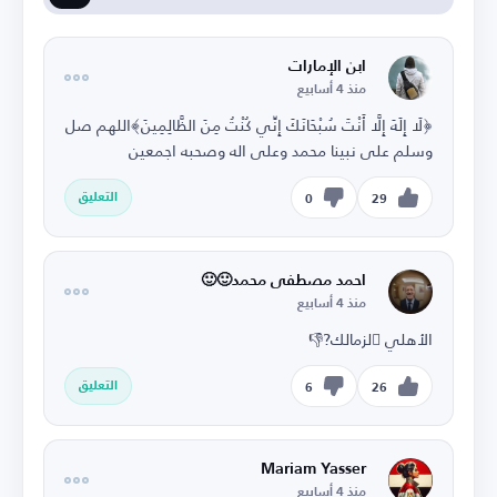
ابن الإمارات
منذ 4 أسابيع
﴿لَا إِلَهَ إِلَّا أَنْتَ سُبْحَانَكَ إِنِّي كُنْتُ مِنَ الظَّالِمِينَ﴾اللهم صل
وسلم على نبينا محمد وعلى اله وصحبه اجمعين
التعليق
0
29
احمد مصطفى محمد🙂🙂
منذ 4 أسابيع
الأهلي 𑸧لزمالك?👎
التعليق
6
26
Mariam Yasser
منذ 4 أسابيع