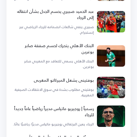
عبد الحميد صبيري يحسم الجدل بشأن انتقاله
إلى الرجاء
صبيري ينفي شائعات انضمامه للرجاء الرياضي عبر
إنستجرام.
البنك الأهلي يتحرك لحسم صفقة صابر
بوغرين
البنك الأهلي يسعى للتعاقد مع المغربي صابر
بوغرين.
بوفتيني يشعل الميركاتو المغربي
بوفتيني مطلوب بشدة في سوق الانتقالات الصيفية
المغربية.
رسمياً | روجيريو ماتياس مديراً رياضياً عاماً جديداً
للرجاء
الرجاء يعين البرتغالي روجيريو ماتياس مديرًا رياضيًا عامًا.