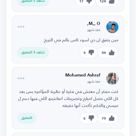
شاهد 5 التعليق
17
124
M,, O,
منذ شهر
مين يتفق ان دي اسوء كاس عالم في التريخ
شاهد 3 التعليق
9
99
Mohamed Ashraf
منذ شهر
كنت مفكر أن معتش في فكرة أو نظرية المؤامره بس بعد
كل اللي حصل امبارح وتصريحات انفانتينو اللي فيها دعم ل
ميسي والحكم تأكدت أنها حقيقه
التعليق
6
79