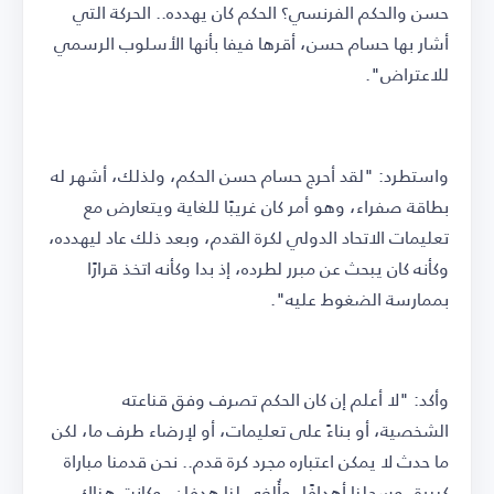
حسن والحكم الفرنسي؟ الحكم كان يهدده.. الحركة التي
أشار بها حسام حسن، أقرها فيفا بأنها الأسلوب الرسمي
للاعتراض".
واستطرد: "لقد أحرج حسام حسن الحكم، ولذلك، أشهر له
بطاقة صفراء، وهو أمر كان غريبًا للغاية ويتعارض مع
تعليمات الاتحاد الدولي لكرة القدم، وبعد ذلك عاد ليهدده،
وكأنه كان يبحث عن مبرر لطرده، إذ بدا وكأنه اتخذ قرارًا
بممارسة الضغوط عليه".
وأكد: "لا أعلم إن كان الحكم تصرف وفق قناعته
الشخصية، أو بناءً على تعليمات، أو لإرضاء طرف ما، لكن
ما حدث لا يمكن اعتباره مجرد كرة قدم.. نحن قدمنا مباراة
كبيرة، وسجلنا أهدافًا، وأُلغي لنا هدفان، وكانت هناك