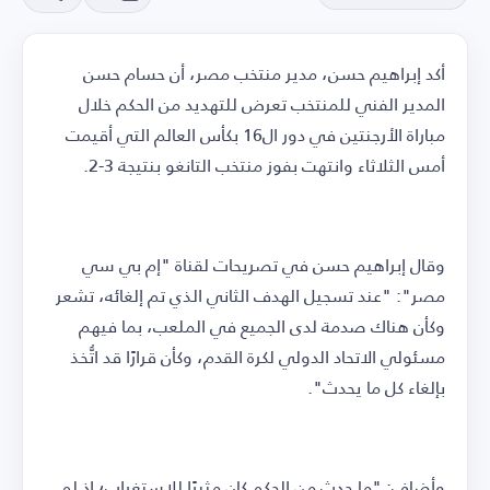
أكد إبراهيم حسن، مدير منتخب مصر، أن حسام حسن
المدير الفني للمنتخب تعرض للتهديد من الحكم خلال
مباراة الأرجنتين في دور ال16 بكأس العالم التي أقيمت
أمس الثلاثاء وانتهت بفوز منتخب التانغو بنتيجة 3-2.
وقال إبراهيم حسن في تصريحات لقناة "إم بي سي
مصر": "عند تسجيل الهدف الثاني الذي تم إلغائه، تشعر
وكأن هناك صدمة لدى الجميع في الملعب، بما فيهم
مسئولي الاتحاد الدولي لكرة القدم، وكأن قرارًا قد اتُّخذ
بإلغاء كل ما يحدث".
وأضاف: "ما حدث من الحكم كان مثيرًا للاستغراب؛ إذ لم