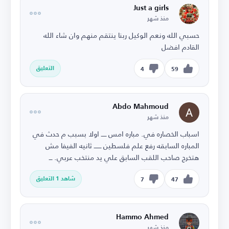
Just a girls
منذ شهر
حسبي الله ونعم الوكيل ربنا ينتقم منهم وان شاء الله
القادم افضل
التعليق
4
59
Abdo Mahmoud
منذ شهر
اسباب الخصاره في. مباره امس ـــــ اولا بسبب م حدث في
المباره السابقه رفع علم فلسطين ـــــــ ثانيه الفيفا مش
هتخرج صاحب اللقب السابق علي يد منتخب عربي. ـــ
شاهد 1 التعليق
7
47
Hammo Ahmed
منذ شهر