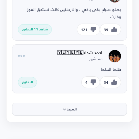
بطلو صياح بقى ياخي ، والأرجنتين كانت تستحق الفوز
وفازت
شاهد 11 التعليق
121
39
احمد شداد🇾🇪🇾🇪🇾🇪
منذ شهر
ظلما الحكما
التعليق
4
34
المزيد