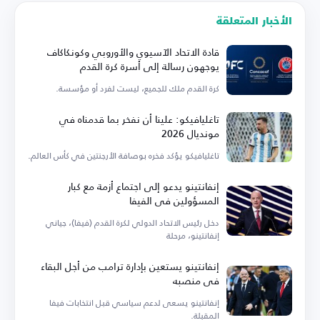
الأخبار المتعلقة
قادة الاتحاد الآسيوي والأوروبي وكونكاكاف
يوجهون رسالة إلى أسرة كرة القدم
كرة القدم ملك للجميع، ليست لفرد أو مؤسسة.
تاغليافيكو: علينا أن نفخر بما قدمناه في
مونديال 2026
تاغليافيكو يؤكد فخره بوصافة الأرجنتين في كأس العالم.
إنفانتينو يدعو إلى اجتماع أزمة مع كبار
المسؤولين في الفيفا
دخل رئيس الاتحاد الدولي لكرة القدم (فيفا)، جياني
إنفانتينو، مرحلة
إنفانتينو يستعين بإدارة ترامب من أجل البقاء
في منصبه
إنفانتينو يسعى لدعم سياسي قبل انتخابات فيفا
المقبلة.