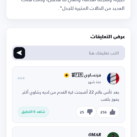
العديد من الحالات المثيرة للجدل".
عرض التعليقات
فرنساوي 🇫🇷🎖️
منذ شهر
بعد كأس عالم 22 أصبحت كرة القدم من لديه رشاوي أكثر
يفوز بلقب
شاهد 6 التعليق
25
256
𝑶𝑴𝑨𝑹