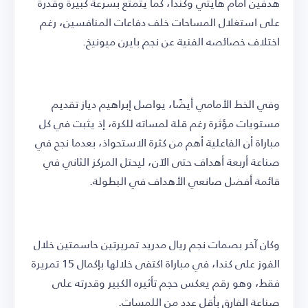
هدفين أمام هايتي وكندا، كما يتمتع بسرعة كبيرة وقدرة
على استغلال المساحات خلف دفاعات المنافسين، رغم
اختلاف خصائصه الفنية عن نجم بايرن ميونيخ.
وفي الخط الأمامي أيضًا، يواصل إبراهيم دياز تقديم
مستويات مؤثرة رغم قلة لمساته للكرة، إذ يثبت في كل
مباراة أن الفاعلية أهم من كثرة الاستحواذ، بعدما نجح في
صناعة أربعة أهداف حتى الآن، ليحتل المركز الثاني في
قائمة أفضل صانعي الأهداف في البطولة.
وكان آخر بصمات نجم ريال مدريد تمريرتين حاسمتين خلال
الفوز على كندا، في مباراة اكتفى خلالها بإكمال 15 تمريرة
فقط، وهو رقم يعكس حجم تأثيره الكبير وقدرته على
صناعة الفارق بأقل عدد من اللمسات.