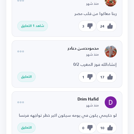
منذ شهر
ربنا معاكوا من قلب مصر
شاهد 1 التعليق
3
24
محمودحسن دعادر
منذ شهر
إنشاءالله فوز المغرب 0/2
التعليق
1
17
Drim Hafid
منذ شهر
لو حكيمي يكون في يومه سيكون اكبر خطر تواجهه فرنسا
التعليق
0
10