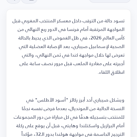
تسود حالة من الترقب داخل معسكر المنتخب المغربي قبل
المواجهة المرتقبة أمام فرنسا في الدور ربع النهائي من
كأس العالم 2026، في ظل الغموض الذي يحيط بالحالة
الصحية لإسماعيل صيباري، بعد الإصابة العضلية التي
تعرض لها خلال مواجهة كندا في ثمن النهائي، والتي
أجبرته على مغادرة الملعب قبل مرور نصف ساعة على
انطلاق اللقاء.
ويشكل صيباري أحد أبرز ركائز "أسود الأطلس" في
النسخة الحالية من المونديال، بعدما فرض نفسه نجمًا
للمنتخب بتسجيله هدفًا في كل مباراة من دور المجموعات
أمام البرازيل واسكتلندا وهايتي، قبل أن يوقع على ركلة
الترجيح الحاسمة في مواجهة هولندا بدور الـ32، مؤكداً