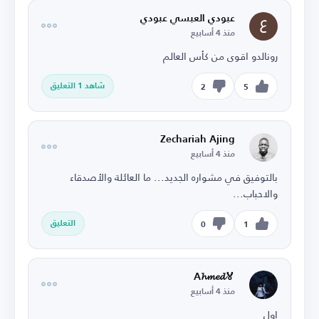
عبودي العبسي عبودي
منذ 4 أسابيع
رونالدو اقوى من كأس العالم
شاهد 1 التعليق
2
5
Zechariah Ajing
منذ 4 أسابيع
بالتوفيق في مشواره الجديد... ما العائلة والأصدقاء
والاحباب...
التعليق
0
1
🏅A𝓱𝓶𝓮𝓭
منذ 4 أسابيع
اول