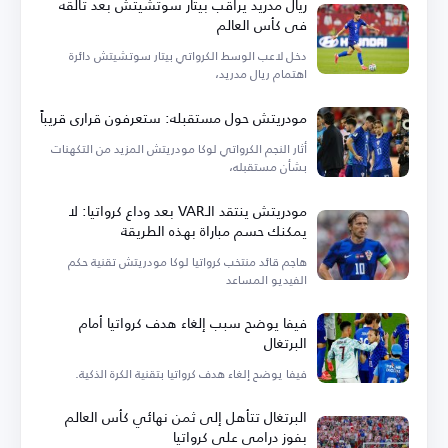
ريال مدريد يراقب بيتار سوتشيتش بعد تألقه
في كأس العالم
دخل لاعب الوسط الكرواتي بيتار سوتشيتش دائرة
اهتمام ريال مدريد،
مودريتش حول مستقبله: ستعرفون قراري قريباً
أثار النجم الكرواتي لوكا مودريتش المزيد من التكهنات
بشأن مستقبله،
مودريتش ينتقد الـVAR بعد وداع كرواتيا: لا
يمكنك حسم مباراة بهذه الطريقة
هاجم قائد منتخب كرواتيا لوكا مودريتش تقنية حكم
الفيديو المساعد
فيفا يوضح سبب إلغاء هدف كرواتيا أمام
البرتغال
فيفا يوضح إلغاء هدف كرواتيا بتقنية الكرة الذكية.
البرتغال تتأهل إلى ثمن نهائي كأس العالم
بفوز درامي على كرواتيا