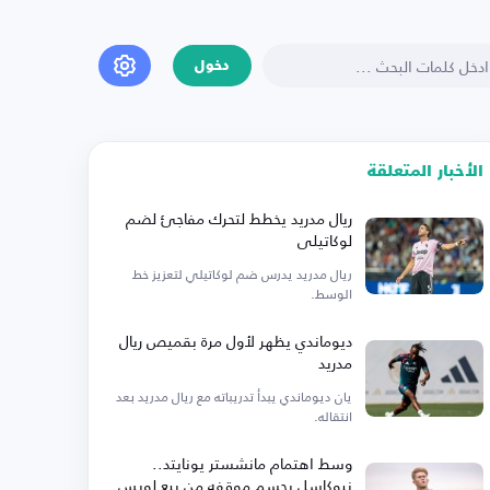
دخول
الأخبار المتعلقة
ريال مدريد يخطط لتحرك مفاجئ لضم
لوكاتيلي
ريال مدريد يدرس ضم لوكاتيلي لتعزيز خط
الوسط.
ديوماندي يظهر لأول مرة بقميص ريال
مدريد
يان ديوماندي يبدأ تدريباته مع ريال مدريد بعد
انتقاله.
وسط اهتمام مانشستر يونايتد..
نيوكاسل يحسم موقفه من بيع لويس