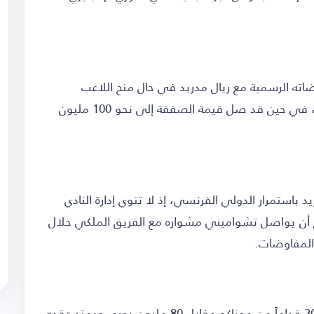
ته الرسمية مع ريال مدريد في حال منح اللاعب
الفرنسي موافقته على الانتقال إلى أولد ترافورد، في حين قد صل قيمة الصفقة إلى نحو 100 مليون
باستمرار الدولي الفرنسي، إذ لا تنوي إدارة النادي
ع أن يواصل تشواميني مشواره مع الفريق الملكي خلال
المفاوضات.
يذكر أن تشواميني انضم إلى ريال مدريد في 2022 قداماً من موناكو مقابل 80 مليون يورو، ويمتد عقده