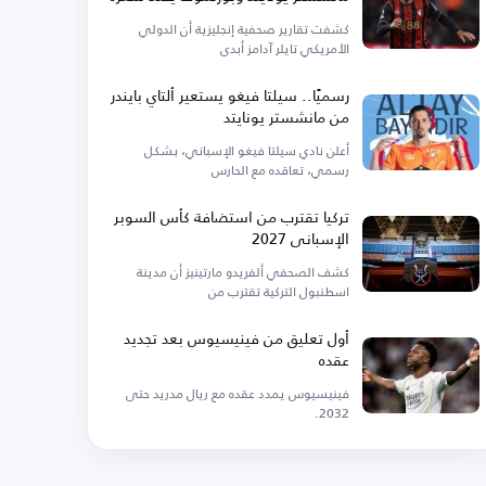
كشفت تقارير صحفية إنجليزية أن الدولي
الأمريكي تايلر آدامز أبدى
رسميًا.. سيلتا فيغو يستعير ألتاي بايندر
من مانشستر يونايتد
أعلن نادي سيلتا فيغو الإسباني، بشكل
رسمي، تعاقده مع الحارس
تركيا تقترب من استضافة كأس السوبر
الإسباني 2027
كشف الصحفي ألفريدو مارتينيز أن مدينة
اسطنبول التركية تقترب من
أول تعليق من فينيسيوس بعد تجديد
عقده
فينيسيوس يمدد عقده مع ريال مدريد حتى
2032.