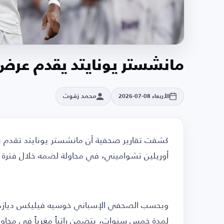
مانشستر يونايتد يقدم عر
محمد زقوت
الأربعاء 08-07-2026
كشفت تقارير صحفية أن مانشستر يونايتد تقدم
أوريلين تشواميني، في محاولة لضمه خلال فترة الا
وبحسب الصحفي الإسباني خوسيه فيليكس دياز، فإ
لمدة خمس سنوات، يتضمن راتباً مغرياً في محاولة