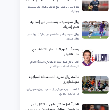
هول
نيوكاسل يرفض بيع لويس هول لمانشستر
يونايتد.
ريال سوسيداد يستفسر عن إمكانية
ضم إندريك
ريال سوسيداد يستفسر عن إعارة إندريك من
ريال مدريد.
رسمياً.. فيورنتينا يعلن التعاقد مع
ماستانتونو
أعلن نادي فيورنتينا الإيطالي رسميًا اليوم
الجمعة، تعاقده مع النجم
قائمة ريال مدريد المستدعاة لمواجهة
فرينكفاروزي
كشف مدرب فريق ريال مدريد جوزيه مورينيو
عن قائمة الفريق
تايلر آدامز منفتح على الانتقال إلى
مانشستر يونايتد وبورنموث يحدد سعره