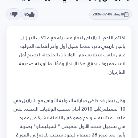
1
85
الأربعاء 08-07-2026
اختتم النجم البرازيلي نيمار مسيرته مع منتخب البرازيل
بإنجاز تاريخي نادر، بعدما سجل أول وآخر أهدافه الدولية
على ملعب ميتلايف في الولايات المتحدة، ليصبح أول
لاعب معروف يحقق هذا الإنجاز وفقًا لما أوردته صحيفة
الغارديان.
وكان نيمار قد خاض مباراته الدولية الأولى مع البرازيل في
10 أغسطس/آب 2010 أمام منتخب الولايات المتحدة على
ملعب ميتلايف، ونجح وهو في الثامنة عشرة من عمره
في تسجيل هدفه الأول بقميص "السيليساو" بضربة
رأس بعد مرور 28 دقيقة، ليقود منتخب بلاده إلى الفوز 2-