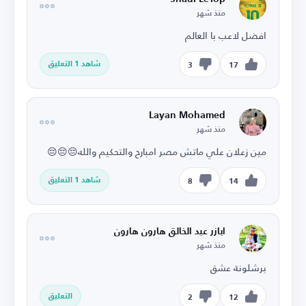
منذ شهر
افضل لاعب با العالم
شاهد 1 التعليق
3
17
Layan Mohamed
منذ شهر
مين زعلان علي ماتش مصر امبارح والتحكيم والله😔😔😔
شاهد 1 التعليق
8
14
ابازر عبد الخالق هارون هارون
منذ شهر
برشلونة عشق
التعليق
2
12