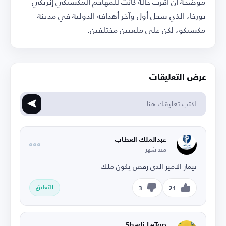
موضحة أن أقرب حالة كانت للمهاجم المكسيكي إنريكي
بورخا، الذي سجل أول وآخر أهدافه الدولية في مدينة
مكسيكو، لكن على ملعبين مختلفين.
عرض التعليقات
عبدالملك العطاب
منذ شهر
نيمار الامير الذي رفض يكون ملك
التعليق
3
21
5hadi LeTop