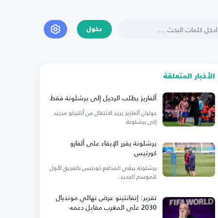
دخول
الأخبار المتعلقة
ألفاريز يطلب الرحيل إلى برشلونة فقط
جوليان ألفاريز يريد الانتقال من أتلتيكو مدريد
إلى برشلونة.
برشلونة يقرر الإبقاء على ألفارو
كورتيس
برشلونة يبقي المدافع كورتيس بالفريق الأول
للموسم الجديد.
تقرير: إنفانتينو عرض نهائي مونديال
2030 على المغرب مقابل دعمه