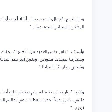
وقال لقجع: "جمال، لامين جمال. أنا لا أعرف أي إس
الوطني الإسباني اسمه جمال."
وأضاف: "على عكس العديد من الأصوات، هناك ضجيج
وحضارتنا يجعلاننا فخورين، ونكون أكثر فخراً عن
وشقيق وجار مثل إسبانيا."
وتابع: "خيار جمال احترمناه، ولم نعترض عليه أبداً. 
علمي، يأتون غالباً لقضاء العطلات في أقاليم 
ترحيب."