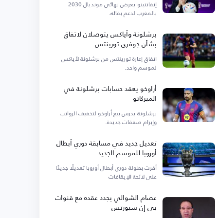
إنفانتينو يعرض نهائي مونديال 2030
بالمغرب لدعم بقائه.
برشلونة وأياكس يتوصلان لاتفاق
بشأن جوفري تورينتس
اتفاق إعارة تورينتس من برشلونة لأياكس
لموسم واحد.
أراوخو يعقد حسابات برشلونة في
الميركاتو
برشلونة يدرس بيع أراوخو لتخفيف الرواتب
وإبرام صفقات جديدة.
تعديل جديد في مسابقة دوري أبطال
أوروبا للموسم الجديد
أقرت بطولة دوري أبطال أوروبا تعديلًا جديدًا
على لائحة الإيقافات
عصام الشوالي يجدد عقده مع قنوات
بي إن سبورتس