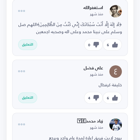
استغفرالله
منذ شهر
﴿لَا إِلَهَ إِلَّا أَنْتَ سُبْحَانَكَ إِنِّي كُنْتُ مِنَ الظَّالِمِينَ﴾اللهم صل
وسلم على نبينا محمد وعلى اله وصحبه اجمعين
التعليق
0
6
علي فضل
منذ شهر
خليفة كرفخال
التعليق
4
6
زياد محمد🇾🇪
منذ شهر
يروح لايت فريق اعارة لمدة عام واحد ويرجع