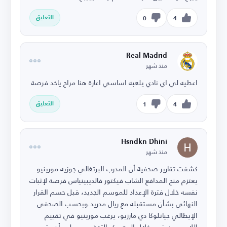
التعليق
0
4
Real Madrid
منذ شهر
اعطيه لي اي نادي يلعبه اساسي اعارة هنا مراح ياخد فرصة
التعليق
1
4
Hsndkn Dhini
منذ شهر
كشفت تقارير صحفية أن المدرب البرتغالي جوزيه مورينيو
يعتزم منح المدافع الشاب فيكتور فالديبينياس فرصة لإثبات
نفسه خلال فترة الإعداد للموسم الجديد، قبل حسم القرار
النهائي بشأن مستقبله مع ريال مدريد.وبحسب الصحفي
الإيطالي جيانلوكا دي مارزيو، يرغب مورينيو في تقييم
اللاعب عن قرب خلال المعسكر التحضيري، على أن يقرر