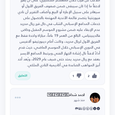
لاحقاً ما إذا كان سيبقى ضمن صفوف الفريق الأول أو
سيغادر على سبيل الإعارة أو البيع.وأضاف التقرير أن نادي
فيورنتينا يتصدر قائمة الأندية المهتمة بالحصول على
خدمات المدافع الإسباني الشاب في حال قرر ريال مدريد
عدم الإبقاء عليه ضمن مشروع الموسم المقبل.وخاض
فالديبينياس، البالغ من العمر 19 عاماً، مباراة واحدة فقط مع
الفريق الأول لريال مدريد، وكانت أمام ديبورتيفو ألافيس
في الدوري الإسباني خلال الموسم الماضي، حيث قدم
أداءً لافتاً نال إشادة الجهاز الفني.ويرتبط المدافع الأيسر
بعقد مع ريال مدريد يمتد حتى صيف عام 2029، ويُعد أحد
أبرز المواهب الصاعدة في أكاديمية النادي الملكي.
التعليق
1
2
احمد شداد🇾🇪🇾🇪🇾🇪
منذ شهر
🌚🌚🤬🤬🤬🎱🥅