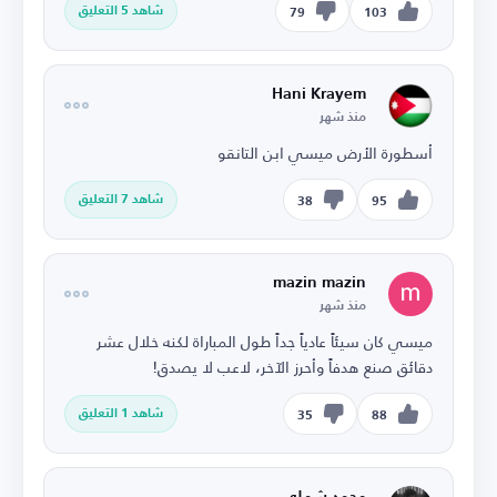
شاهد 5 التعليق
79
103
Hani Krayem
منذ شهر
أسطورة الأرض ميسي ابن التانقو
شاهد 7 التعليق
38
95
mazin mazin
منذ شهر
ميسي كان سيئاً عادياً جداً طول المباراة لكنه خلال عشر
دقائق صنع هدفاً وأحرز الآخر، لاعب لا يصدق!
شاهد 1 التعليق
35
88
محمد شملي