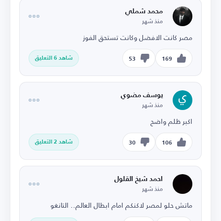
محمد شملي
منذ شهر
مصر كانت الافضل وكانت تستحق الفوز
شاهد 6 التعليق
53
169
يوسف مضوي
منذ شهر
اكبر ظلم واضح
شاهد 2 التعليق
30
106
احمد شيخ القلول
منذ شهر
ماتش حلو لمصر لاكنكم امام ابطال العالم.. التانغو