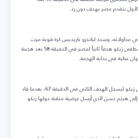
الأول بتقدم مصر بهدف دون رد.
ني محاولاته، وسدد لياندرو باريديس كرة قوية مرت
بجوار المرمى في الدقيقة 50، قبل أن يسجل مصطفى زيكو هدفاً ثانياً لمصر في الدقيقة 58 بعد هجمة
روان عطية في بداية الهجمة.
ولم ينتظر المنتخب المصري كثيراً، إذ عاد مصطفى زيكو ليسجل الهدف الثاني في الدقيقة 67، بعدما قاد
 إلى هيثم حسن الذي أرسل عرضية متقنة حولها زيكو