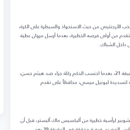
تخب الأرجنتيني من حيث الاستحواذ والسيطرة على الكرة،
دم من أولى فرصه الخطيرة، بعدما أرسل مروان عطية
ى داخل الشباك.
وكاد المنتخب الأرجنتيني أن يدرك التعادل في الدقيقة 21، بعدما احتسب الحكم ركلة جزاء ضد هيثم حسن،
 لتسديدة ليونيل ميسي، محافظاً على تقدم
وبير لرأسية خطيرة من أليكسيس ماك أليستر، قبل أن
ترتطم ركلة حرة نفذها ميسي بالقائم، ثم أنقذ الحارس المصري فرصة محققة في الدقيقة 39 بعد