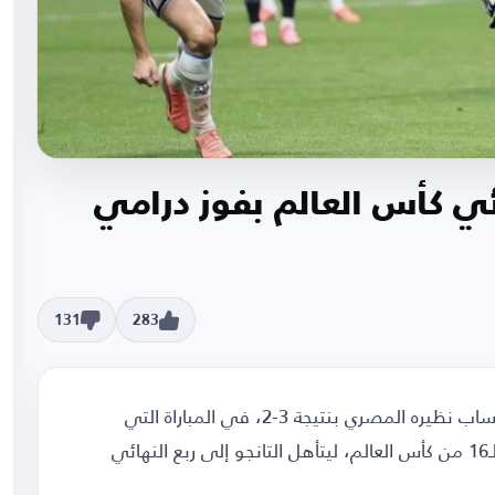
ائي كأس العالم بفوز درامي
131
283
حقق المنتخب الأرجنتيني فوزاً مثيرًا وقاتلاً على حساب نظيره المصري بنتيجة 3-2، في المباراة التي
جمعتهما على ملعب أتلانتا ضمن منافسات دور الـ16 من كأس العالم، ليتأهل التانجو إلى ربع النهائي