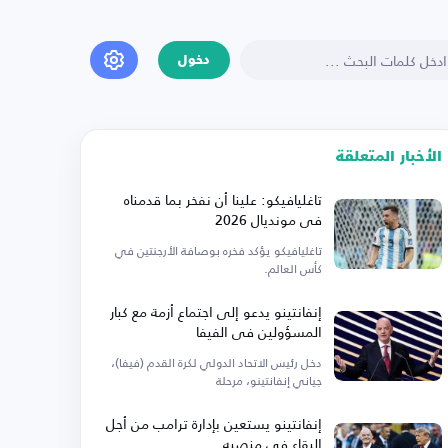
دخول
الأخبار المتعلقة
تاغليافيكو: علينا أن نفخر بما قدمناه
في مونديال 2026
تاغليافيكو يؤكد فخره بوصافة الأرجنتين في
كأس العالم.
إنفانتينو يدعو إلى اجتماع أزمة مع كبار
المسؤولين في الفيفا
دخل رئيس الاتحاد الدولي لكرة القدم (فيفا)،
جياني إنفانتينو، مرحلة
إنفانتينو يستعين بإدارة ترامب من أجل
البقاء في منصبه