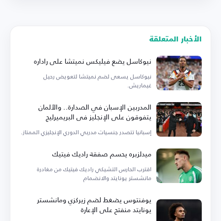
الأخبار المتعلقة
نيوكاسل يضع فيليكس نميتشا على راداره
نيوكاسل يسعى لضم نميتشا لتعويض رحيل
غيماريش.
المدربين الإسبان في الصدارة.. والألمان
يتفوقون على الإنجليز في البريميرليج
إسبانيا تتصدر جنسيات مدربي الدوري الإنجليزي الممتاز.
ميدلزبره يحسم صفقة راديك فيتيك
اقترب الحارس التشيكي راديك فيتيك من مغادرة
مانشستر يونايتد والانضمام
يوفنتوس يضغط لضم زيركزي ومانشستر
يونايتد منفتح على الإعارة