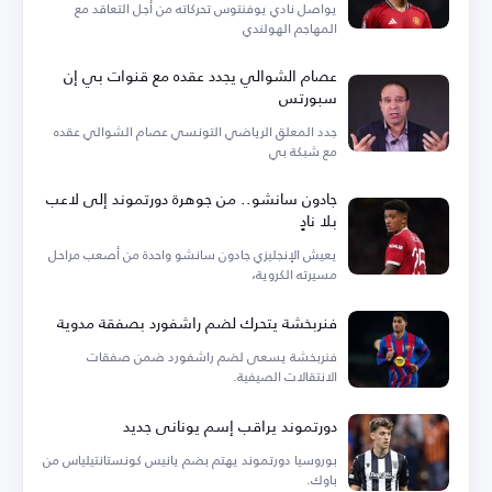
يواصل نادي يوفنتوس تحركاته من أجل التعاقد مع
المهاجم الهولندي
عصام الشوالي يجدد عقده مع قنوات بي إن
سبورتس
جدد المعلق الرياضي التونسي عصام الشوالي عقده
مع شبكة بي
جادون سانشو.. من جوهرة دورتموند إلى لاعب
بلا نادٍ
يعيش الإنجليزي جادون سانشو واحدة من أصعب مراحل
مسيرته الكروية،
فنربخشة يتحرك لضم راشفورد بصفقة مدوية
فنربخشة يسعى لضم راشفورد ضمن صفقات
الانتقالات الصيفية.
دورتموند يراقب إسم يوناني جديد
بوروسيا دورتموند يهتم بضم يانيس كونستانتيلياس من
باوك.