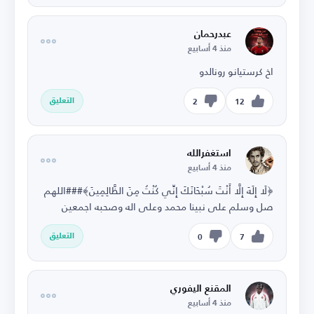
عبدرحمان
منذ 4 أسابيع
اخ كرستيانو رونالدو
التعليق
2
12
استغفرالله
منذ 4 أسابيع
﴿لَا إِلَهَ إِلَّا أَنْتَ سُبْحَانَكَ إِنِّي كُنْتُ مِنَ الظَّالِمِينَ﴾###اللهم
صل وسلم على نبينا محمد وعلى اله وصحبه اجمعين
التعليق
0
7
المقنع اليفوري
منذ 4 أسابيع