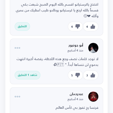
اخخخخ ياكرستيانو اقسم بالله اليوم الصبح شبعت بكي
قسماََ بالله ارجع يا كرستيانو رونالدو طيب اعطيك من عمري
وألله 💔😔
التعليق
4
4
أبو جونيور
منذ 4 أسابيع
لا توجد كلمات تصف وجع هذه اللحظة، رقصة أخيرة انتهت
بدموعٍ لن ننساها أبداً." 🇵🇹🥀
شاهد 1 التعليق
5
3
عبدرحمان
منذ 4 أسابيع
فرنسا رح تفوز بي كأس العالم