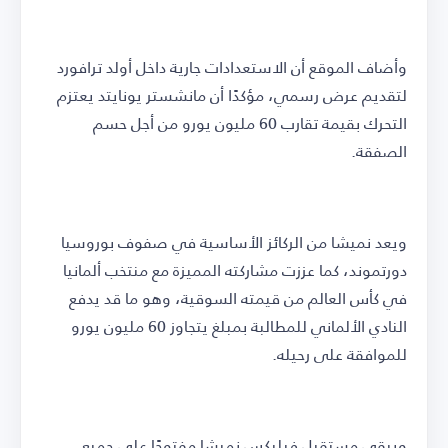
وأضاف الموقع أن الاستعدادات جارية داخل أولد ترافورد
لتقديم عرض رسمي، مؤكدًا أن مانشستر يونايتد يعتزم
التحرك بقيمة تقارب 60 مليون يورو من أجل حسم
الصفقة.
ويعد نميشا من الركائز الأساسية في صفوف بوروسيا
دورتموند، كما عززت مشاركته المميزة مع منتخب ألمانيا
في كأس العالم من قيمته السوقية، وهو ما قد يدفع
النادي الألماني للمطالبة بمبلغ يتجاوز 60 مليون يورو
للموافقة على رحيله.
ويبقى مستقبل فيليكس نميشا مفتوحًا على جميع