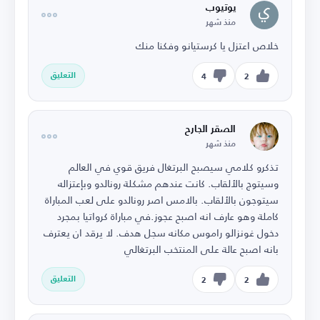
يوتيوب
منذ شهر
خلاص اعتزل يا كرستيانو وفكنا منك
التعليق
4
2
الصقر الجارح
منذ شهر
تذكرو كلامي سيصبح البرتغال فريق قوي في العالم
وسيتوج بالألقاب. كانت عندهم مشكلة رونالدو وبإعتزاله
سيتوجون بالألقاب. بالامس اصر رونالدو على لعب المباراة
كاملة وهو عارف انه اصبح عجوز.في مباراة كرواتيا بمجرد
دخول غونزالو راموس مكانه سجل هدف. لا يرقد ان يعترف
بانه اصبح عالة على المنتخب البرتغالي
التعليق
2
2