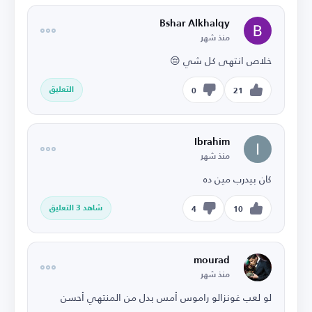
Bshar Alkhalqy
منذ شهر
خلاص انتهى كل شي 😔
التعليق
0
21
Ibrahim
منذ شهر
كان بيدرب مين ده
شاهد 3 التعليق
4
10
mourad
منذ شهر
لو لعب غونزالو راموس أمس بدل من المنتهي أحسن